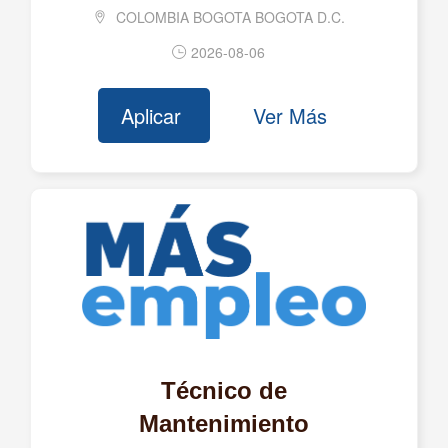
COLOMBIA BOGOTA BOGOTA D.C.
AGUAS DE LA SABANA S.A. E.S.P.
2026-08-06
AJOVER DARNEL S.A.S.
ALBEDO S.A.S. E.S.P.
Aplicar
Ver Más
ALCAMPO COLOMBIA S.A.
ALFRED SAS
ALGESTA S.A.S.
ALGRANEL S.A.
ALIADOS EN RIESGOS Y SEGUROS LTDA
ALIMENTOS DEL ARTESANO SAS BIC
ALIMENTOS FINCA S.A.S. - FINCA S.A.S. Y ALIFIN
S.A.S.
ALIMENTOS POLAR COLOMBIA S.A.S.
Técnico de
ALKAMEDICA S.A.S.
Mantenimiento
ALMACENES CORONA S.A.S.