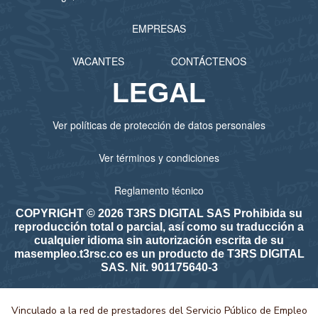
Aproa Consulting S.A.S
Arcos Dorados Colombia S.A.S.
EMPRESAS
Arrocera la Esmeralda S.A.S.
VACANTES
CONTÁCTENOS
Auteco Mobility S.A.S
LEGAL
Autonomic S.A.S
B & A GROUP SAS
Ver políticas de protección de datos personales
B. Altman & Cía. S.A.S.
Ver términos y condiciones
B. BRAUN MEDICAL S.A.
B2Chat
Reglamento técnico
BANCO BILBAO VIZCAYA ARGENTARIA COLOMBIA
COPYRIGHT © 2026 T3RS DIGITAL SAS Prohibida su
reproducción total o parcial, así como su traducción a
S.A. - BBVA COLOMBIA
cualquier idioma sin autorización escrita de su
BANCO DE BOGOTA
masempleo.t3rsc.co es un producto de T3RS DIGITAL
SAS. Nit. 901175640-3
BANCO DE OCCIDENTE S.A.
BARRIOS MONTENEGRO CORPORATIVO S.A.S.
Vinculado a la red de prestadores del Servicio Público de Empleo
BASF QUÍMICA COLOMBIANA S.A