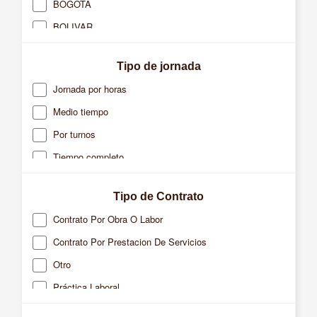
BOGOTA
CALI
BOLIVAR
CARTAGENA
BOYACA
CAUCASIA
Tipo de jornada
CALDAS
CHIA
Jornada por horas
CASANARE
CHIQUINQUIRA
Medio tiempo
CAUCA
DABEIBA
Por turnos
CUNDINAMARCA
DOSQUEBRADAS
Tiempo completo
META
EL BAGRE
QUINDIO
FACATATIVA
Tipo de Contrato
RISARALDA
FLORIDABLANCA
Contrato Por Obra O Labor
SANTANDER
FUNZA
Contrato Por Prestacion De Servicios
VALLE
GIRON
Otro
LA TEBAIDA
Práctica Laboral
MADRID
Temporal