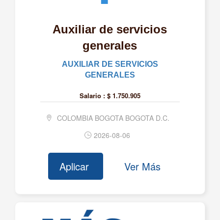
ARCOS SOLUCIONES TECNOLOGICAS SAS
ARIAFINA S.A.S
Auxiliar de servicios
ARIZA POLO S.A.S.
generales
ARMAMETAL S.A.S.
AUXILIAR DE SERVICIOS
ARME S.A.
GENERALES
ARROCERA GELVEZ S.A.S.
Salario :
$ 1.750.905
ASEGURART LTDA
COLOMBIA BOGOTA BOGOTA D.C.
ASEGURATE MEJOR LTDA
ASESORES CONTABLES DE COLOMBIA S A S
2026-08-06
ASIA SERVICES S.A.S.
Aplicar
Ver Más
ASIC S.A.S.
ASIGNAR S.A.S.
ASOCIACION CLUB CAMPESTRE DE ARMENIA
ASOCIACION HACIA UN MEJOR FUTURO