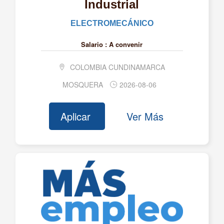
Industrial
ALMAGRANDE INVERSIONES SAS BIC
ELECTROMECÁNICO
ALTEA FARMACÉUTICA S.A.
ALTERNATIVA DE MODA S.A.S.
Salario :
A convenir
AM ALTERNATIVA AMBIENTAL SAS
COLOMBIA CUNDINAMARCA
AMANECER MEDICO S.A.S
MOSQUERA
2026-08-06
AMBIPAR RESPONSE COLOMBIA S.A.S.
AMWAY COLOMBIA
Aplicar
Ver Más
ANAVA LOGISTICS S.A.S.
ANDI MÁS EMPLEO SAS
ANS ENERGIA SAS
AOXLAB S.A.S
APPLUS NORCONTROL COLOMBIA LIMITADA
ARAUJO IBARRA CONSULTORES
INTERNACIONALES S.A.S