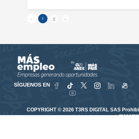
‹
1
2
›
SÍGUENOS EN
COPYRIGHT © 2026 T3RS DIGITAL SAS Prohibida su
masempl
Vinculado a la red de prestadores del Servicio Púb