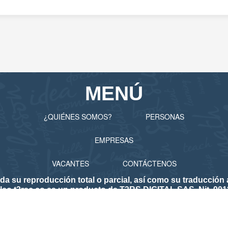
MENÚ
¿QUIÉNES SOMOS?
PERSONAS
EMPRESAS
VACANTES
CONTÁCTENOS
 reproducción total o parcial, así como su traducción a 
eo.t3rsc.co es un producto de T3RS DIGITAL SAS. Nit. 901
lico de Empleo