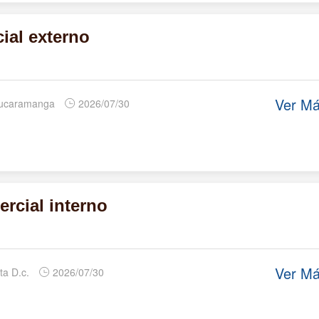
ial externo
Ver M
Bucaramanga
2026/07/30
rcial interno
Ver M
ta D.c.
2026/07/30