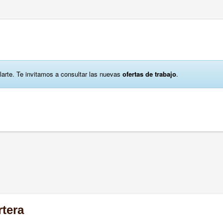
larte. Te invitamos a consultar las nuevas
ofertas de trabajo
.
rtera