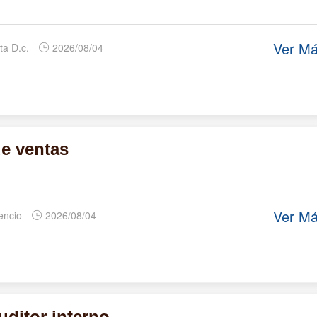
Ver M
ta D.c.
2026/08/04
e ventas
Ver M
cencio
2026/08/04
uditor interno