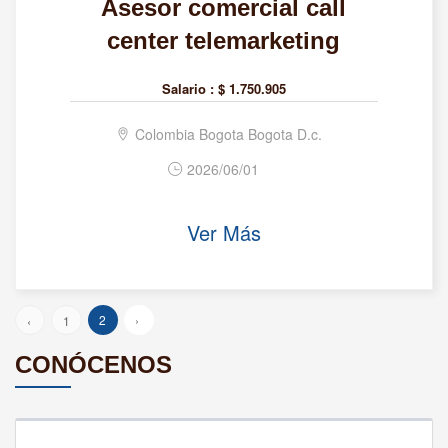
Asesor comercial call
center telemarketing
Salario :
$ 1.750.905
Colombia Bogota Bogota D.c.
2026/06/01
Ver Más
2
›
‹
1
CONÓCENOS