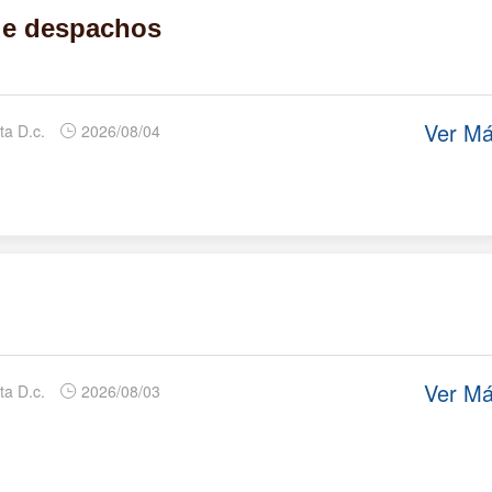
de despachos
Ver M
ta D.c.
2026/08/04
Ver M
ta D.c.
2026/08/03