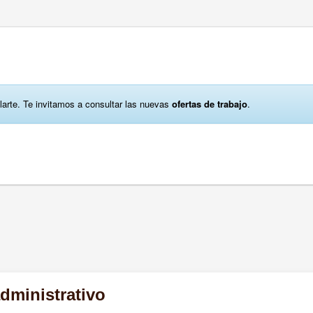
larte. Te invitamos a consultar las nuevas
ofertas de trabajo
.
dministrativo