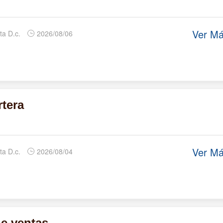
Ver M
ta D.c.
2026/08/06
rtera
Ver M
ta D.c.
2026/08/04
e ventas