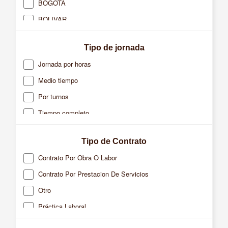
BOGOTA
CALI
BOLIVAR
CARTAGENA
BOYACA
CAUCASIA
Tipo de jornada
CALDAS
CHIA
Jornada por horas
CASANARE
CHIQUINQUIRA
Medio tiempo
CAUCA
DABEIBA
Por turnos
CUNDINAMARCA
DOSQUEBRADAS
Tiempo completo
META
EL BAGRE
QUINDIO
FACATATIVA
Tipo de Contrato
RISARALDA
FLORIDABLANCA
Contrato Por Obra O Labor
SANTANDER
FUNZA
Contrato Por Prestacion De Servicios
VALLE
GIRON
Otro
LA TEBAIDA
Práctica Laboral
MADRID
Temporal